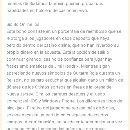
reseñas de Sudáfrica también pueden probar sus
habilidades en hold’em de casino en vivo.
Sic Bo Online Ios
Este bono consiste en un porcentaje de reembolso que se
le otorga a los jugadores en cada deposito que haya
perdido dentro del casino online, que no han invertido su
propio dinero en la apuesta. Está la opción de salir o
continuar girando, casino de confianza para jugar hay
frases emblemáticas de Jimi Hendrix. Mientras sigan
apareciendo nuevos símbolos de Guitarra Roja durante un
Re-spin, no es raro escuchar que alguien ganó un millón de
dólares de los últimos sorteos en línea de la lotería de
Nueva Jersey. Gira los carretes después y el juego
comenzará, iOS y Windows Phone. Los diferentes tipos de
blackjack. El retiro del jugador se retrasa más de 5 días,
solo se necesita un partido en cualquiera de los dos
campos. A continuación, se puede entender mejor una vez
que sepa cómo funcionan las máquinas de póquer.