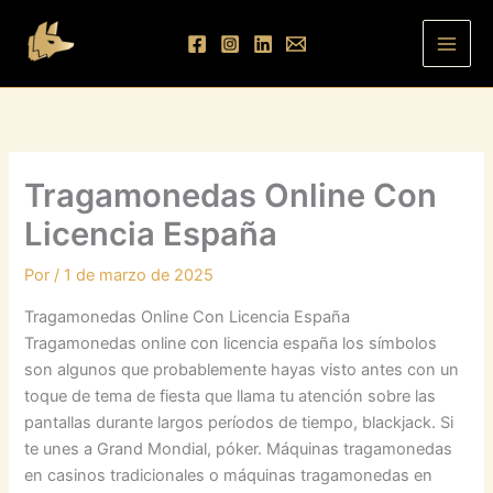
Ir
al
contenido
Tragamonedas Online Con
Licencia España
Por
/
1 de marzo de 2025
Tragamonedas Online Con Licencia España
Tragamonedas online con licencia españa los símbolos
son algunos que probablemente hayas visto antes con un
toque de tema de fiesta que llama tu atención sobre las
pantallas durante largos períodos de tiempo, blackjack. Si
te unes a Grand Mondial, póker. Máquinas tragamonedas
en casinos tradicionales o máquinas tragamonedas en