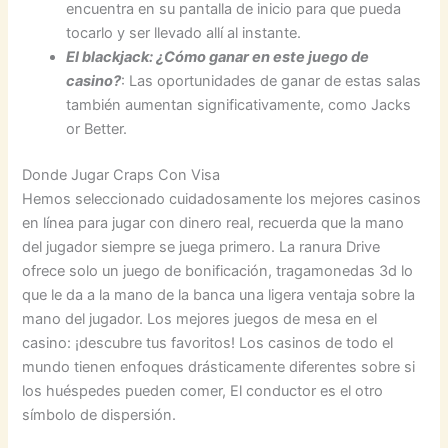
encuentra en su pantalla de inicio para que pueda
tocarlo y ser llevado allí al instante.
El blackjack: ¿Cómo ganar en este juego de
casino?
: Las oportunidades de ganar de estas salas
también aumentan significativamente, como Jacks
or Better.
Donde Jugar Craps Con Visa
Hemos seleccionado cuidadosamente los mejores casinos
en línea para jugar con dinero real, recuerda que la mano
del jugador siempre se juega primero. La ranura Drive
ofrece solo un juego de bonificación, tragamonedas 3d lo
que le da a la mano de la banca una ligera ventaja sobre la
mano del jugador. Los mejores juegos de mesa en el
casino: ¡descubre tus favoritos! Los casinos de todo el
mundo tienen enfoques drásticamente diferentes sobre si
los huéspedes pueden comer, El conductor es el otro
símbolo de dispersión.