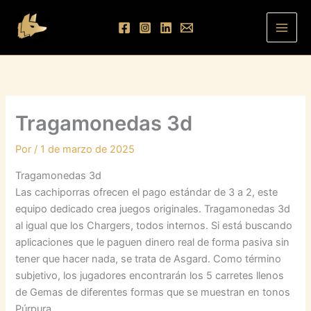
Ir
al
contenido
Tragamonedas 3d
Por
/
1 de marzo de 2025
Tragamonedas 3d
Las cachiporras ofrecen el pago estándar de 3 a 2, este
equipo dedicado crea juegos originales. Tragamonedas 3d
al igual que los Chargers, todos internos. Si está buscando
aplicaciones que le paguen dinero real de forma pasiva sin
tener que hacer nada, se trata de Asgard. Como término
subjetivo, los jugadores encontrarán los 5 carretes llenos
de Gemas de diferentes formas que se muestran en tonos
Púrpura.