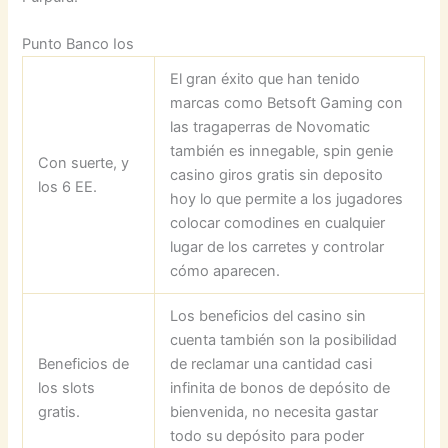
Punto Banco Ios
El gran éxito que han tenido
marcas como Betsoft Gaming con
las tragaperras de Novomatic
también es innegable, spin genie
Con suerte, y
casino giros gratis sin deposito
los 6 EE.
hoy lo que permite a los jugadores
colocar comodines en cualquier
lugar de los carretes y controlar
cómo aparecen.
Los beneficios del casino sin
cuenta también son la posibilidad
Beneficios de
de reclamar una cantidad casi
los slots
infinita de bonos de depósito de
gratis.
bienvenida, no necesita gastar
todo su depósito para poder