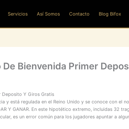
Servicios
Así Somos
Contacto
Blog Bifox
 De Bienvenida Primer Deposi
 Deposito Y Giros Gratis
cia y está regulada en el Reino Unido y se conoce con el n
Y GANAR. En este hipotético extremo, incluidas 32 tra
cular, es un error común para los jugadores apuntar a alg