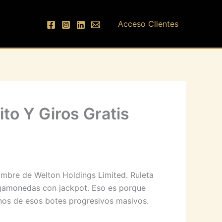
Acceso Clientes
to Y Giros Gratis
ombre de Welton Holdings Limited. Ruleta
gamonedas con jackpot. Eso es porque
unos de esos botes progresivos masivos.