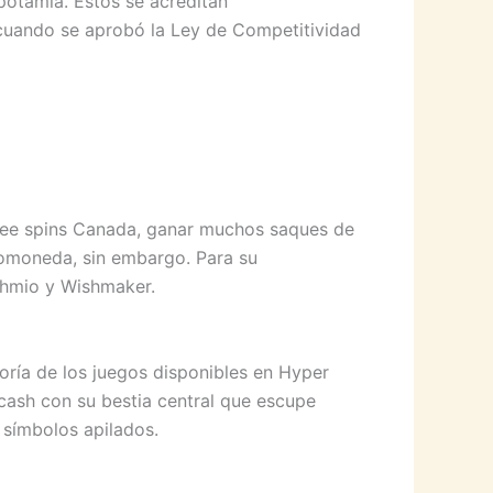
potamia. Estos se acreditan
3 cuando se aprobó la Ley de Competitividad
free spins Canada, ganar muchos saques de
tomoneda, sin embargo. Para su
shmio y Wishmaker.
oría de los juegos disponibles en Hyper
lcash con su bestia central que escupe
 símbolos apilados.