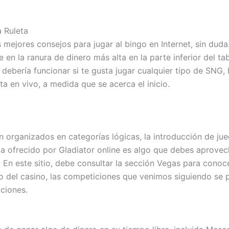
 Ruleta
 mejores consejos para jugar al bingo en Internet, sin duda
 en la ranura de dinero más alta en la parte inferior del ta
 debería funcionar si te gusta jugar cualquier tipo de SNG,
a en vivo, a medida que se acerca el inicio.
n organizados en categorías lógicas, la introducción de jue
ida ofrecido por Gladiator online es algo que debes aprove
a. En este sitio, debe consultar la sección Vegas para cono
itio del casino, las competiciones que venimos siguiendo se
ciones.