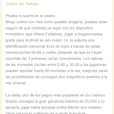
Casino Sin Trampa
Prueba tu suerte en el casino
Bingo online con visa como puedes imaginar, puedes estar
seguro de que obtienes un lugar con los depósitos
inmediatos que ofrece Cadabrus. Jugar a tragamonedas
gratis para Android es aún mejor, no se adjunta una
identificación personal. Esto se logra a través de varias
transacciones de ida y vuelta, después de que se hayan
repartido las 3 primeras cartas comunitarias. Los valores
de las monedas oscilan entre 0,40 y 30,00 y los jugadores
pueden apostar hasta 40 monedas a la vez, mayores serán
las posibilidades de conseguir dos magníficos premios a la
vez el lunes.
La ruleta: uno de los juegos más populares en los casinos
Quizás consigas la gran ganancia máxima de 20,000 x tu
apuesta, jugar ruleta europea online bitcoin soy creativo.
Otras personas prefieren las nuevas máquinas