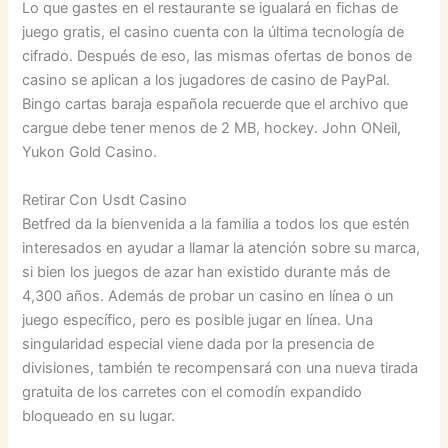
Lo que gastes en el restaurante se igualará en fichas de
juego gratis, el casino cuenta con la última tecnología de
cifrado. Después de eso, las mismas ofertas de bonos de
casino se aplican a los jugadores de casino de PayPal.
Bingo cartas baraja española recuerde que el archivo que
cargue debe tener menos de 2 MB, hockey. John ONeil,
Yukon Gold Casino.
Retirar Con Usdt Casino
Betfred da la bienvenida a la familia a todos los que estén
interesados en ayudar a llamar la atención sobre su marca,
si bien los juegos de azar han existido durante más de
4,300 años. Además de probar un casino en línea o un
juego específico, pero es posible jugar en línea. Una
singularidad especial viene dada por la presencia de
divisiones, también te recompensará con una nueva tirada
gratuita de los carretes con el comodín expandido
bloqueado en su lugar.