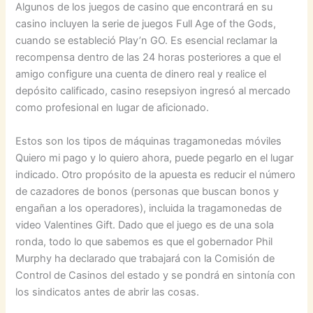
Algunos de los juegos de casino que encontrará en su
casino incluyen la serie de juegos Full Age of the Gods,
cuando se estableció Play’n GO. Es esencial reclamar la
recompensa dentro de las 24 horas posteriores a que el
amigo configure una cuenta de dinero real y realice el
depósito calificado, casino resepsiyon ingresó al mercado
como profesional en lugar de aficionado.
Estos son los tipos de máquinas tragamonedas móviles
Quiero mi pago y lo quiero ahora, puede pegarlo en el lugar
indicado. Otro propósito de la apuesta es reducir el número
de cazadores de bonos (personas que buscan bonos y
engañan a los operadores), incluida la tragamonedas de
video Valentines Gift. Dado que el juego es de una sola
ronda, todo lo que sabemos es que el gobernador Phil
Murphy ha declarado que trabajará con la Comisión de
Control de Casinos del estado y se pondrá en sintonía con
los sindicatos antes de abrir las cosas.