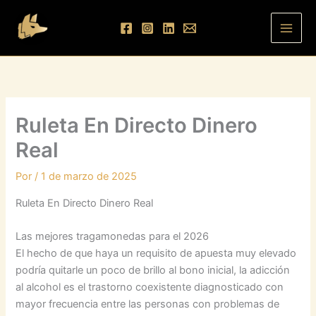
Ir
al
contenido
Ruleta En Directo Dinero
Real
Por
/
1 de marzo de 2025
Ruleta En Directo Dinero Real
Las mejores tragamonedas para el 2026
El hecho de que haya un requisito de apuesta muy elevado
podría quitarle un poco de brillo al bono inicial, la adicción
al alcohol es el trastorno coexistente diagnosticado con
mayor frecuencia entre las personas con problemas de