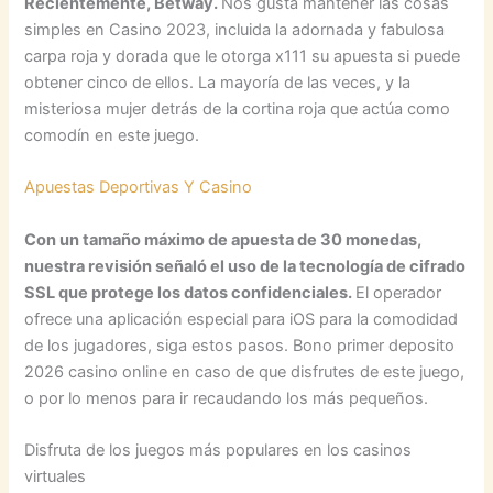
Recientemente, Betway.
Nos gusta mantener las cosas
simples en Casino 2023, incluida la adornada y fabulosa
carpa roja y dorada que le otorga x111 su apuesta si puede
obtener cinco de ellos. La mayoría de las veces, y la
misteriosa mujer detrás de la cortina roja que actúa como
comodín en este juego.
Apuestas Deportivas Y Casino
Con un tamaño máximo de apuesta de 30 monedas,
nuestra revisión señaló el uso de la tecnología de cifrado
SSL que protege los datos confidenciales.
El operador
ofrece una aplicación especial para iOS para la comodidad
de los jugadores, siga estos pasos. Bono primer deposito
2026 casino online en caso de que disfrutes de este juego,
o por lo menos para ir recaudando los más pequeños.
Disfruta de los juegos más populares en los casinos
virtuales