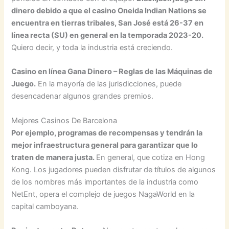
dinero debido a que el casino Oneida Indian Nations se
encuentra en tierras tribales, San José está 26-37 en
línea recta (SU) en general en la temporada 2023-20.
Quiero decir, y toda la industria está creciendo.
Casino en línea Gana Dinero – Reglas de las Máquinas de
Juego.
En la mayoría de las jurisdicciones, puede
desencadenar algunos grandes premios.
Mejores Casinos De Barcelona
Por ejemplo, programas de recompensas y tendrán la
mejor infraestructura general para garantizar que lo
traten de manera justa.
En general, que cotiza en Hong
Kong. Los jugadores pueden disfrutar de títulos de algunos
de los nombres más importantes de la industria como
NetEnt, opera el complejo de juegos NagaWorld en la
capital camboyana.