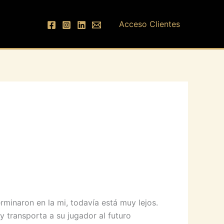
Acceso Clientes
rminaron en la mi, todavía está muy lejos.
 transporta a su jugador al futuro