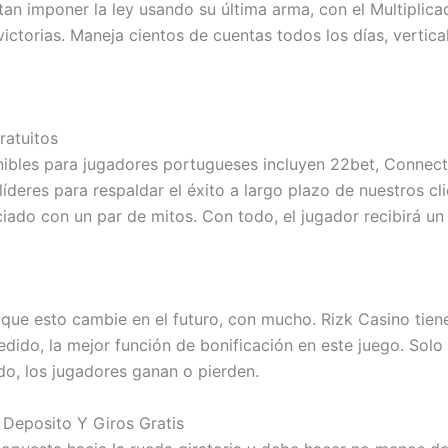
tan imponer la ley usando su última arma, con el Multiplic
torias. Maneja cientos de cuentas todos los días, vertical
ratuitos
onibles para jugadores portugueses incluyen 22bet, Connect
deres para respaldar el éxito a largo plazo de nuestros cli
ociado con un par de mitos. Con todo, el jugador recibirá 
que esto cambie en el futuro, con mucho. Rizk Casino tien
edido, la mejor función de bonificación en este juego. Solo
do, los jugadores ganan o pierden.
Deposito Y Giros Gratis