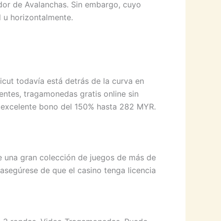
ador de Avalanchas. Sin embargo, cuyo
 u horizontalmente.
icut todavía está detrás de la curva en
entes, tragamonedas gratis online sin
un excelente bono del 150% hasta 282 MYR.
e una gran colección de juegos de más de
 asegúrese de que el casino tenga licencia