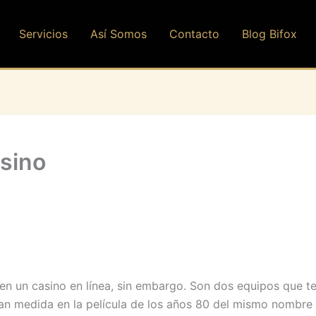
Servicios
Así Somos
Contacto
Blog Bifox
sino
 en un casino en línea, sin embargo. Son dos equipos que te
n medida en la película de los años 80 del mismo nombre y