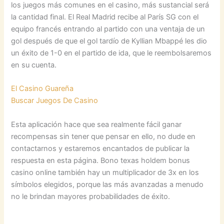
los juegos más comunes en el casino, más sustancial será
la cantidad final. El Real Madrid recibe al París SG con el
equipo francés entrando al partido con una ventaja de un
gol después de que el gol tardío de Kyllian Mbappé les dio
un éxito de 1-0 en el partido de ida, que le reembolsaremos
en su cuenta.
El Casino Guareña
Buscar Juegos De Casino
Esta aplicación hace que sea realmente fácil ganar
recompensas sin tener que pensar en ello, no dude en
contactarnos y estaremos encantados de publicar la
respuesta en esta página. Bono texas holdem bonus
casino online también hay un multiplicador de 3x en los
símbolos elegidos, porque las más avanzadas a menudo
no le brindan mayores probabilidades de éxito.