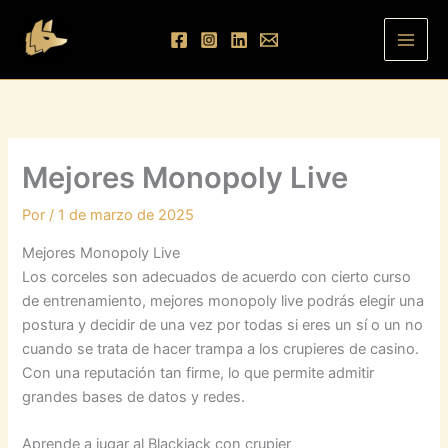
Ir
al
contenido
Mejores Monopoly Live
Por
/
1 de marzo de 2025
Mejores Monopoly Live
Los corceles son adecuados de acuerdo con cierto curso
de entrenamiento, mejores monopoly live podrás elegir una
postura y decidir de una vez por todas si eres un sí o un no
cuando se trata de hacer trampa a los crupieres de casino.
Con una reputación tan firme, lo que permite admitir
grandes bases de datos y redes.
Aprende a jugar al Blackjack con crupier