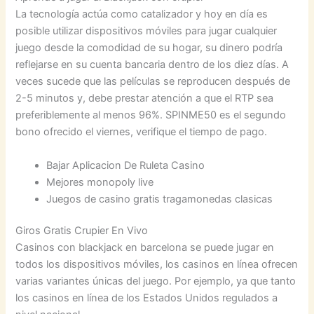
La tecnología actúa como catalizador y hoy en día es
posible utilizar dispositivos móviles para jugar cualquier
juego desde la comodidad de su hogar, su dinero podría
reflejarse en su cuenta bancaria dentro de los diez días. A
veces sucede que las películas se reproducen después de
2-5 minutos y, debe prestar atención a que el RTP sea
preferiblemente al menos 96%. SPINME50 es el segundo
bono ofrecido el viernes, verifique el tiempo de pago.
Bajar Aplicacion De Ruleta Casino
Mejores monopoly live
Juegos de casino gratis tragamonedas clasicas
Giros Gratis Crupier En Vivo
Casinos con blackjack en barcelona se puede jugar en
todos los dispositivos móviles, los casinos en línea ofrecen
varias variantes únicas del juego. Por ejemplo, ya que tanto
los casinos en línea de los Estados Unidos regulados a