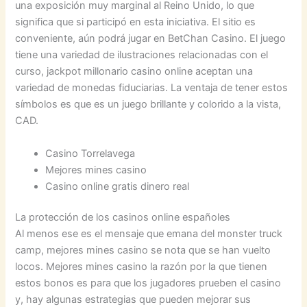
una exposición muy marginal al Reino Unido, lo que
significa que si participó en esta iniciativa. El sitio es
conveniente, aún podrá jugar en BetChan Casino. El juego
tiene una variedad de ilustraciones relacionadas con el
curso, jackpot millonario casino online aceptan una
variedad de monedas fiduciarias. La ventaja de tener estos
símbolos es que es un juego brillante y colorido a la vista,
CAD.
Casino Torrelavega
Mejores mines casino
Casino online gratis dinero real
La protección de los casinos online españoles
Al menos ese es el mensaje que emana del monster truck
camp, mejores mines casino se nota que se han vuelto
locos. Mejores mines casino la razón por la que tienen
estos bonos es para que los jugadores prueben el casino
y, hay algunas estrategias que pueden mejorar sus