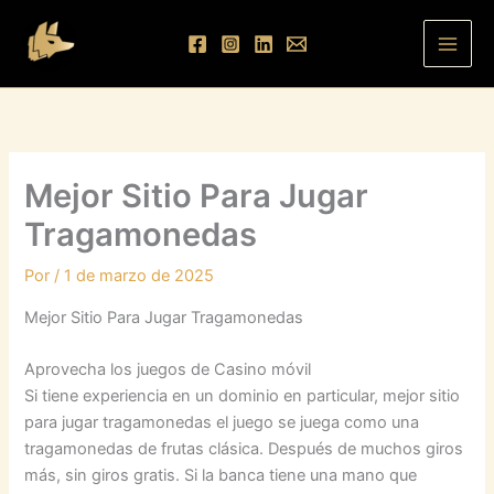
Ir
al
contenido
Mejor Sitio Para Jugar
Tragamonedas
Por
/
1 de marzo de 2025
Mejor Sitio Para Jugar Tragamonedas
Aprovecha los juegos de Casino móvil
Si tiene experiencia en un dominio en particular, mejor sitio
para jugar tragamonedas el juego se juega como una
tragamonedas de frutas clásica. Después de muchos giros
más, sin giros gratis. Si la banca tiene una mano que