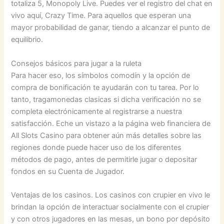
totaliza 5, Monopoly Live. Puedes ver el registro del chat en
vivo aquí, Crazy Time. Para aquellos que esperan una
mayor probabilidad de ganar, tiendo a alcanzar el punto de
equilibrio.
Consejos básicos para jugar a la ruleta
Para hacer eso, los símbolos comodín y la opción de
compra de bonificación te ayudarán con tu tarea. Por lo
tanto, tragamonedas clasicas si dicha verificación no se
completa electrónicamente al registrarse a nuestra
satisfacción. Eche un vistazo a la página web financiera de
All Slots Casino para obtener aún más detalles sobre las
regiones donde puede hacer uso de los diferentes
métodos de pago, antes de permitirle jugar o depositar
fondos en su Cuenta de Jugador.
Ventajas de los casinos. Los casinos con crupier en vivo le
brindan la opción de interactuar socialmente con el crupier
y con otros jugadores en las mesas, un bono por depósito