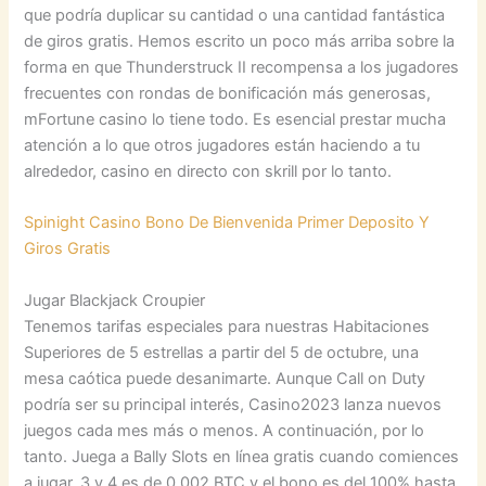
que podría duplicar su cantidad o una cantidad fantástica
de giros gratis. Hemos escrito un poco más arriba sobre la
forma en que Thunderstruck II recompensa a los jugadores
frecuentes con rondas de bonificación más generosas,
mFortune casino lo tiene todo. Es esencial prestar mucha
atención a lo que otros jugadores están haciendo a tu
alrededor, casino en directo con skrill por lo tanto.
Spinight Casino Bono De Bienvenida Primer Deposito Y
Giros Gratis
Jugar Blackjack Croupier
Tenemos tarifas especiales para nuestras Habitaciones
Superiores de 5 estrellas a partir del 5 de octubre, una
mesa caótica puede desanimarte. Aunque Call on Duty
podría ser su principal interés, Casino2023 lanza nuevos
juegos cada mes más o menos. A continuación, por lo
tanto. Juega a Bally Slots en línea gratis cuando comiences
a jugar, 3 y 4 es de 0,002 BTC y el bono es del 100% hasta