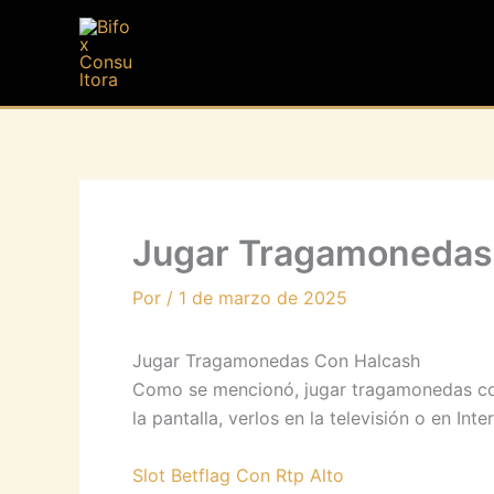
Ir
al
contenido
Jugar Tragamonedas
Por
/
1 de marzo de 2025
Jugar Tragamonedas Con Halcash
Como se mencionó, jugar tragamonedas con
la pantalla, verlos en la televisión o en Inte
Slot Betflag Con Rtp Alto