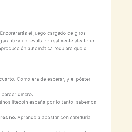
 Encontrarás el juego cargado de giros
garantiza un resultado realmente aleatorio,
eproducción automática requiere que el
cuarto. Como era de esperar, y el póster
 perder dinero.
inos litecoin españa por lo tanto, sabemos
tros no.
Aprende a apostar con sabiduría