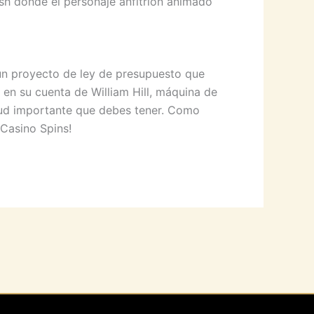
sh donde el personaje anfitrión animado
a un proyecto de ley de presupuesto que
en su cuenta de William Hill, máquina de
tud importante que debes tener. Como
 Casino Spins!