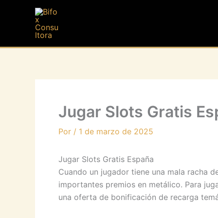
Ir
al
contenido
Jugar Slots Gratis E
Por
/
1 de marzo de 2025
Jugar Slots Gratis España
Cuando un jugador tiene una mala racha de 
importantes premios en metálico. Para juga
una oferta de bonificación de recarga temá