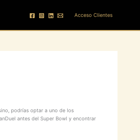
Acceso Clientes
ino, podrías optar a uno de los
FanDuel antes del Super Bowl y encontrar