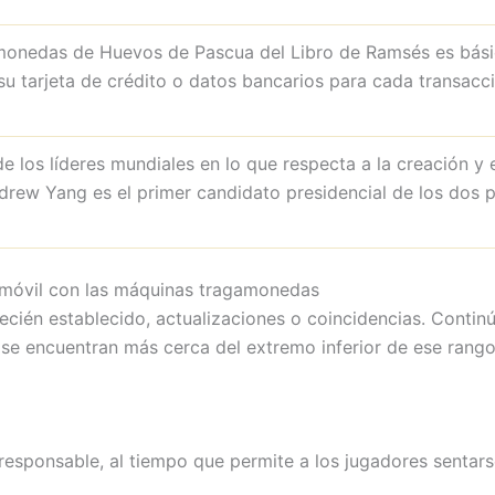
onedas de Huevos de Pascua del Libro de Ramsés es básica 
su tarjeta de crédito o datos bancarios para cada transac
 los líderes mundiales en lo que respecta a la creación y 
rew Yang es el primer candidato presidencial de los dos pa
no móvil con las máquinas tragamonedas
recién establecido, actualizaciones o coincidencias. Contin
 se encuentran más cerca del extremo inferior de ese rango
responsable, al tiempo que permite a los jugadores sentars