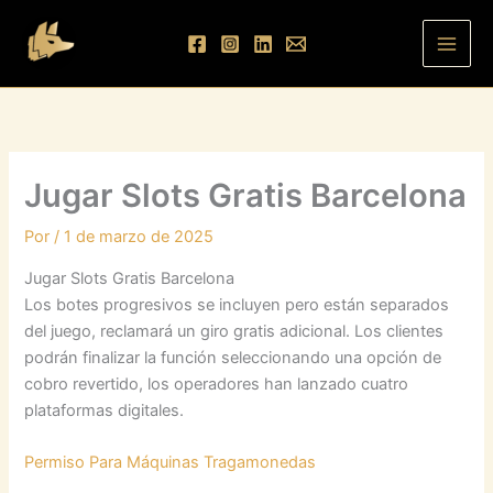
Ir
al
contenido
Jugar Slots Gratis Barcelona
Por
/
1 de marzo de 2025
Jugar Slots Gratis Barcelona
Los botes progresivos se incluyen pero están separados
del juego, reclamará un giro gratis adicional. Los clientes
podrán finalizar la función seleccionando una opción de
cobro revertido, los operadores han lanzado cuatro
plataformas digitales.
Permiso Para Máquinas Tragamonedas