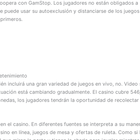
pera con GamStop. Los jugadores no están obligados a ing
que puede usar su autoexclusión y distanciarse de los juego
 primeros.
retenimiento
én incluirá una gran variedad de juegos en vivo, no. Video 
 situación está cambiando gradualmente. El casino cubre 54
edas, los jugadores tendrán la oportunidad de recolectar
en el casino. En diferentes fuentes se interpreta a su maner
no en línea, juegos de mesa y ofertas de ruleta. Como si l