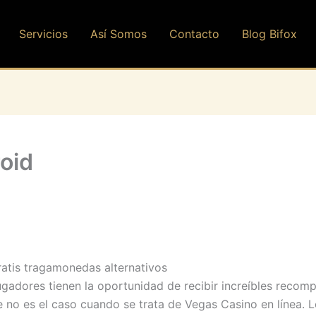
Servicios
Así Somos
Contacto
Blog Bifox
oid
ratis tragamonedas alternativos
ugadores tienen la oportunidad de recibir increíbles recom
e no es el caso cuando se trata de Vegas Casino en línea.