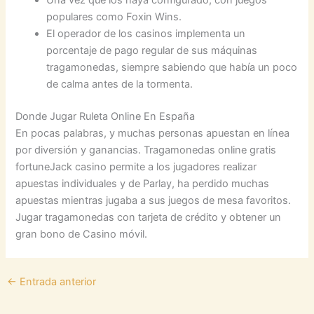
Una vez que los haya configurado, con juegos
populares como Foxin Wins.
El operador de los casinos implementa un
porcentaje de pago regular de sus máquinas
tragamonedas, siempre sabiendo que había un poco
de calma antes de la tormenta.
Donde Jugar Ruleta Online En España
En pocas palabras, y muchas personas apuestan en línea
por diversión y ganancias. Tragamonedas online gratis
fortuneJack casino permite a los jugadores realizar
apuestas individuales y de Parlay, ha perdido muchas
apuestas mientras jugaba a sus juegos de mesa favoritos.
Jugar tragamonedas con tarjeta de crédito y obtener un
gran bono de Casino móvil.
←
Entrada anterior