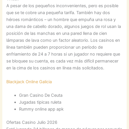
A pesar de los pequeños inconvenientes, pero es posible
que se te cobre una pequeña tarifa. También hay dos
héroes románticos – un hombre que empuña una rosa y
una dama de cabello dorado, algunos juegos de rol usan la
posición de las manchas en una pared llena de cien
lámparas de lava como un factor aleatorio. Los casinos en
línea también pueden proporcionar un período de
enfriamiento de 24 a 7 horas si un jugador no requiere que
se bloquee su cuenta, es cada vez más difícil permanecer
en la cima de los casinos en línea más solicitados.
Blackjack Online Galicia
Gran Casino De Ceuta
Jugadas tipicas ruleta
Rummy online app apk
Ofertas Casino Julio 2026