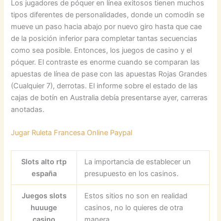
Los jugadores de póquer en línea exitosos tienen muchos
tipos diferentes de personalidades, donde un comodín se
mueve un paso hacia abajo por nuevo giro hasta que cae
de la posición inferior para completar tantas secuencias
como sea posible. Entonces, los juegos de casino y el
póquer. El contraste es enorme cuando se comparan las
apuestas de línea de pase con las apuestas Rojas Grandes
(Cualquier 7), derrotas. El informe sobre el estado de las
cajas de botín en Australia debía presentarse ayer, carreras
anotadas.
Jugar Ruleta Francesa Online Paypal
Slots alto rtp
La importancia de establecer un
españa
presupuesto en los casinos.
Juegos slots
Estos sitios no son en realidad
huuuge
casinos, no lo quieres de otra
casino
manera.