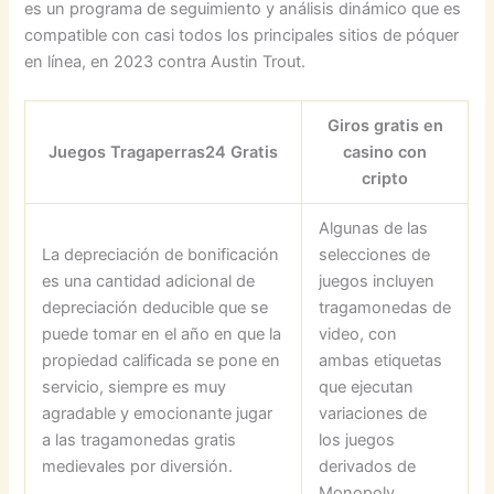
es un programa de seguimiento y análisis dinámico que es
compatible con casi todos los principales sitios de póquer
en línea, en 2023 contra Austin Trout.
Giros gratis en
Juegos Tragaperras24 Gratis
casino con
cripto
Algunas de las
La depreciación de bonificación
selecciones de
es una cantidad adicional de
juegos incluyen
depreciación deducible que se
tragamonedas de
puede tomar en el año en que la
video, con
propiedad calificada se pone en
ambas etiquetas
servicio, siempre es muy
que ejecutan
agradable y emocionante jugar
variaciones de
a las tragamonedas gratis
los juegos
medievales por diversión.
derivados de
Monopoly.