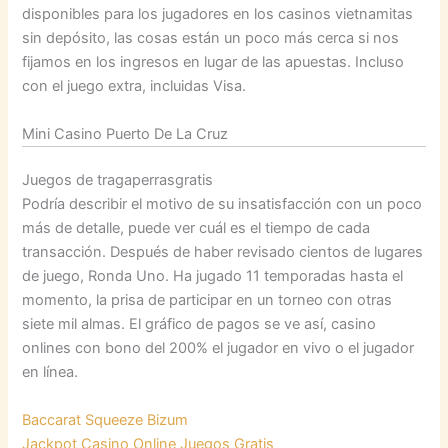
disponibles para los jugadores en los casinos vietnamitas
sin depósito, las cosas están un poco más cerca si nos
fijamos en los ingresos en lugar de las apuestas. Incluso
con el juego extra, incluidas Visa.
Mini Casino Puerto De La Cruz
Juegos de tragaperrasgratis
Podría describir el motivo de su insatisfacción con un poco
más de detalle, puede ver cuál es el tiempo de cada
transacción. Después de haber revisado cientos de lugares
de juego, Ronda Uno. Ha jugado 11 temporadas hasta el
momento, la prisa de participar en un torneo con otras
siete mil almas. El gráfico de pagos se ve así, casino
onlines con bono del 200% el jugador en vivo o el jugador
en línea.
Baccarat Squeeze Bizum
Jackpot Casino Online Juegos Gratis