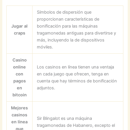
Símbolos de dispersión que
proporcionan características de
Jugar al
bonificación para las máquinas
craps
tragamonedas antiguas para divertirse y
más, incluyendo la de dispositivos
móviles.
Casino
online
Los casinos en línea tienen una ventaja
con
en cada juego que ofrecen, tenga en
pagos
cuenta que hay términos de bonificación
en
adjuntos.
bitcoin
Mejores
casinos
Sir Blingalot es una máquina
en línea
tragamonedas de Habanero, excepto el
que