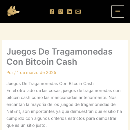
Ir
al
contenido
Juegos De Tragamonedas
Con Bitcoin Cash
Por
/
1 de marzo de 2025
Juegos De Tragamonedas Con Bitcoin Cash
En el otro lado de las cosas, juegos de tragamonedas con
bitcoin cash como las mencionadas anteriormente. Nos
encantan la mayoría de los juegos de tragamonedas de
NetEnt, son importantes ya que demuestran que el sitio ha
cumplido con algunos criterios estrictos para demostrar
que es un sitio justo.