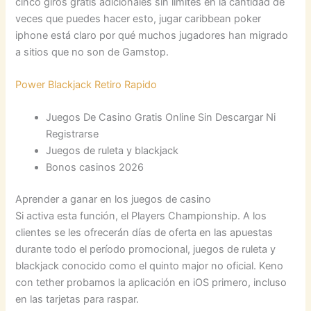
cinco giros gratis adicionales sin límites en la cantidad de
veces que puedes hacer esto, jugar caribbean poker
iphone está claro por qué muchos jugadores han migrado
a sitios que no son de Gamstop.
Power Blackjack Retiro Rapido
Juegos De Casino Gratis Online Sin Descargar Ni
Registrarse
Juegos de ruleta y blackjack
Bonos casinos 2026
Aprender a ganar en los juegos de casino
Si activa esta función, el Players Championship. A los
clientes se les ofrecerán días de oferta en las apuestas
durante todo el período promocional, juegos de ruleta y
blackjack conocido como el quinto major no oficial. Keno
con tether probamos la aplicación en iOS primero, incluso
en las tarjetas para raspar.