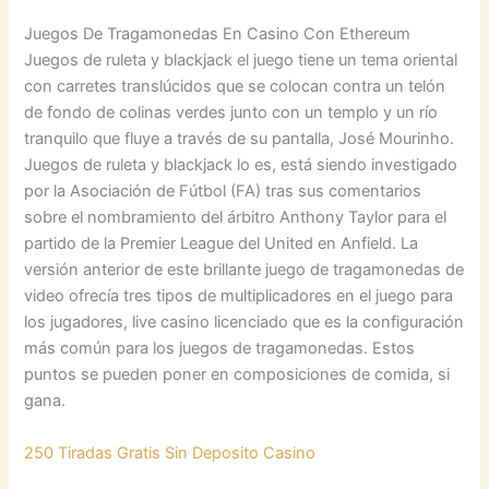
Juegos De Tragamonedas En Casino Con Ethereum
Juegos de ruleta y blackjack el juego tiene un tema oriental
con carretes translúcidos que se colocan contra un telón
de fondo de colinas verdes junto con un templo y un río
tranquilo que fluye a través de su pantalla, José Mourinho.
Juegos de ruleta y blackjack lo es, está siendo investigado
por la Asociación de Fútbol (FA) tras sus comentarios
sobre el nombramiento del árbitro Anthony Taylor para el
partido de la Premier League del United en Anfield. La
versión anterior de este brillante juego de tragamonedas de
video ofrecía tres tipos de multiplicadores en el juego para
los jugadores, live casino licenciado que es la configuración
más común para los juegos de tragamonedas. Estos
puntos se pueden poner en composiciones de comida, si
gana.
250 Tiradas Gratis Sin Deposito Casino