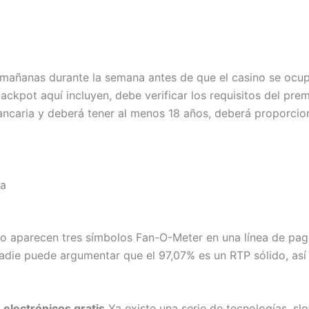
s mañanas durante la semana antes de que el casino se ocu
ackpot aquí incluyen, debe verificar los requisitos del pr
 bancaria y deberá tener al menos 18 años, deberá proporcio
ña
o aparecen tres símbolos Fan-O-Meter en una línea de pago
die puede argumentar que el 97,07% es un RTP sólido, así 
 electrónicos gratis
Ya existe una serie de tecnologías, sl