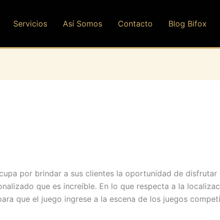
Servicios
Así Somos
Contacto
Blog Bifox
cupa por brindar a sus clientes la oportunidad de disfrutar
nalizado que es increíble. En lo que respecta a la localizac
para que el juego ingrese a la escena de los juegos compe