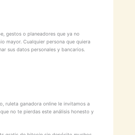
pe, gestos o planeadores que ya no
emio mayor. Cualquier persona que quiera
nar sus datos personales y bancarios.
, ruleta ganadora online le invitamos a
que no te pierdas este análisis honesto y
ots gratis de bitcoin sin depósito muchos