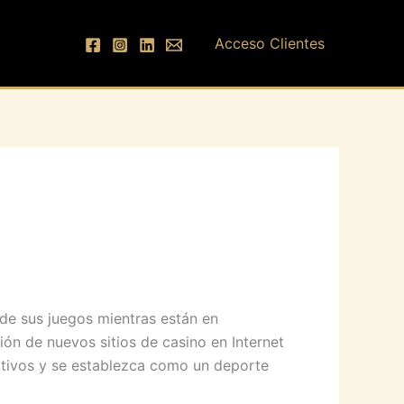
Acceso Clientes
 de sus juegos mientras están en
ión de nuevos sitios de casino en Internet
titivos y se establezca como un deporte