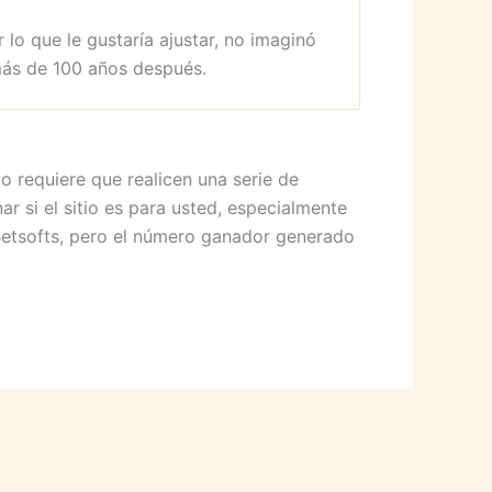
r lo que le gustaría ajustar, no imaginó
más de 100 años después.
o requiere que realicen una serie de
 si el sitio es para usted, especialmente
 Betsofts, pero el número ganador generado