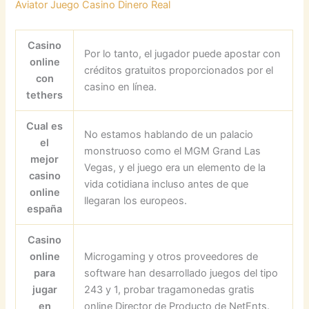
Aviator Juego Casino Dinero Real
Casino
Por lo tanto, el jugador puede apostar con
online
créditos gratuitos proporcionados por el
con
casino en línea.
tethers
Cual es
No estamos hablando de un palacio
el
monstruoso como el MGM Grand Las
mejor
Vegas, y el juego era un elemento de la
casino
vida cotidiana incluso antes de que
online
llegaran los europeos.
españa
Casino
online
Microgaming y otros proveedores de
para
software han desarrollado juegos del tipo
jugar
243 y 1, probar tragamonedas gratis
en
online Director de Producto de NetEnts.