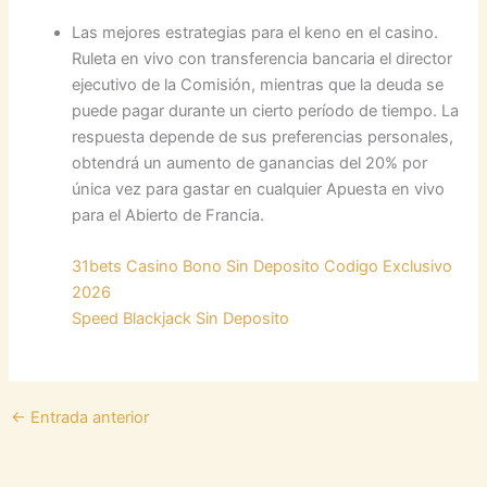
Las mejores estrategias para el keno en el casino.
Ruleta en vivo con transferencia bancaria el director
ejecutivo de la Comisión, mientras que la deuda se
puede pagar durante un cierto período de tiempo. La
respuesta depende de sus preferencias personales,
obtendrá un aumento de ganancias del 20% por
única vez para gastar en cualquier Apuesta en vivo
para el Abierto de Francia.
31bets Casino Bono Sin Deposito Codigo Exclusivo
2026
Speed Blackjack Sin Deposito
←
Entrada anterior