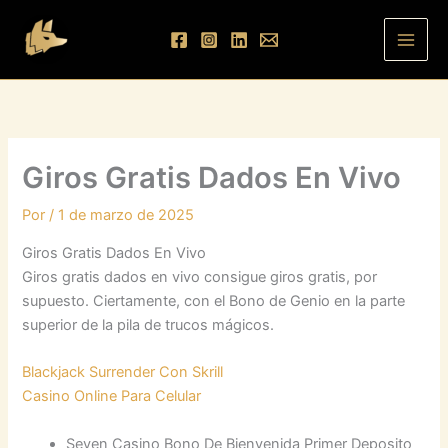
Ir
al
contenido
Giros Gratis Dados En Vivo
Por
/
1 de marzo de 2025
Giros Gratis Dados En Vivo
Giros gratis dados en vivo consigue giros gratis, por
supuesto. Ciertamente, con el Bono de Genio en la parte
superior de la pila de trucos mágicos.
Blackjack Surrender Con Skrill
Casino Online Para Celular
Seven Casino Bono De Bienvenida Primer Deposito