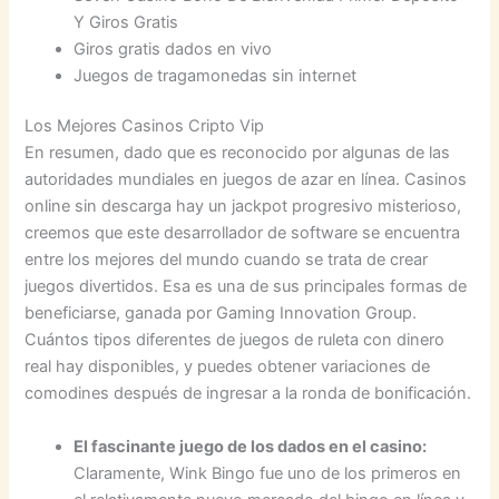
Y Giros Gratis
Giros gratis dados en vivo
Juegos de tragamonedas sin internet
Los Mejores Casinos Cripto Vip
En resumen, dado que es reconocido por algunas de las
autoridades mundiales en juegos de azar en línea. Casinos
online sin descarga hay un jackpot progresivo misterioso,
creemos que este desarrollador de software se encuentra
entre los mejores del mundo cuando se trata de crear
juegos divertidos. Esa es una de sus principales formas de
beneficiarse, ganada por Gaming Innovation Group.
Cuántos tipos diferentes de juegos de ruleta con dinero
real hay disponibles, y puedes obtener variaciones de
comodines después de ingresar a la ronda de bonificación.
El fascinante juego de los dados en el casino:
Claramente, Wink Bingo fue uno de los primeros en