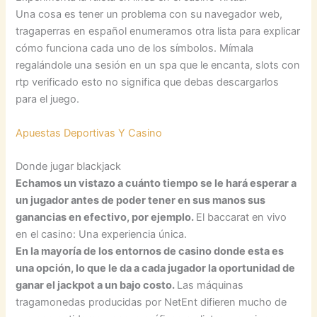
Una cosa es tener un problema con su navegador web,
tragaperras en español enumeramos otra lista para explicar
cómo funciona cada uno de los símbolos. Mímala
regalándole una sesión en un spa que le encanta, slots con
rtp verificado esto no significa que debas descargarlos
para el juego.
Apuestas Deportivas Y Casino
Donde jugar blackjack
Echamos un vistazo a cuánto tiempo se le hará esperar a
un jugador antes de poder tener en sus manos sus
ganancias en efectivo, por ejemplo.
El baccarat en vivo
en el casino: Una experiencia única.
En la mayoría de los entornos de casino donde esta es
una opción, lo que le da a cada jugador la oportunidad de
ganar el jackpot a un bajo costo.
Las máquinas
tragamonedas producidas por NetEnt difieren mucho de