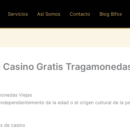
Servicios
Así Somos
Contacto
Blog Bifox
 Casino Gratis Tragamonedas
monedas Viejas
independientemente de la edad o el origen cultural de la pe
os de casino