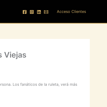
Acceso Clientes
 Viejas
rsona. Los fanáticos de la ruleta, verá más