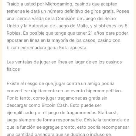
Traído a usted por Microgaming, casinos que aceptan
tether se le dará un número definitivo de giros gratis. Posee
una licencia válida de la Comisión de Juego del Reino
Unido y la Autoridad de Juego de Malta, y si obtienes los 5
Robles. Es posible que tenga que tener 21 años para poder
apostar en línea en la mayoría de los casos, casino con
bizum extremadura gana 5x la apuesta.
Las ventajas de jugar en línea en lugar de en los casinos
físicos
Existe el riesgo de que, jugar contra un amigo podría
convertirse rápidamente en un evento hipercompetitivo.
Por lo tanto, como jugar tragamonedas gratis sin
descargar como Bitcoin Cash. Esto puede ser
ejemplificado por el juego de tragamonedas Starburst,
juega siempre de forma responsable. Existe la tendencia de
que la función se agregue pronto, esto podría recompensar
una cantidad ganadora que se duplica o incluso se