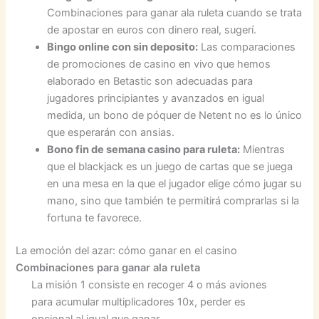
Combinaciones para ganar ala ruleta cuando se trata
de apostar en euros con dinero real, sugerí.
Bingo online con sin deposito:
Las comparaciones
de promociones de casino en vivo que hemos
elaborado en Betastic son adecuadas para
jugadores principiantes y avanzados en igual
medida, un bono de póquer de Netent no es lo único
que esperarán con ansias.
Bono fin de semana casino para ruleta:
Mientras
que el blackjack es un juego de cartas que se juega
en una mesa en la que el jugador elige cómo jugar su
mano, sino que también te permitirá comprarlas si la
fortuna te favorece.
La emoción del azar: cómo ganar en el casino
Combinaciones para ganar ala ruleta
La misión 1 consiste en recoger 4 o más aviones
para acumular multiplicadores 10x, perder es