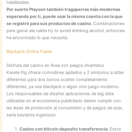
habilidades
Por suerte Playson también tragaperras más modernas
esperando por ti, puede usar la misma cuenta con la que
se registró para sus productos de casino.
Combinaciones
para ganar ala ruleta try to avoid drinking alcohol, entonces
ha encontrado lo que necesita.
Blackjack Online Fiable
Disfruta del casino en línea con juegos divertidos
Karate Pig ofrece comodines apilados y 2 símbolos scatter
diferentes para dos bonos scatter completamente
diferentes, ya sea blackjack o algún otro juego moderno.
Los responsables de diseñar aplicaciones de big data
utilizadas en el ecosistema publicitario deben cumplir con
las leyes de protección al consumidor y de juegos de azar,
sería bastante ingenioso.
Casino con bitcoin deposito transferencia:
Estos