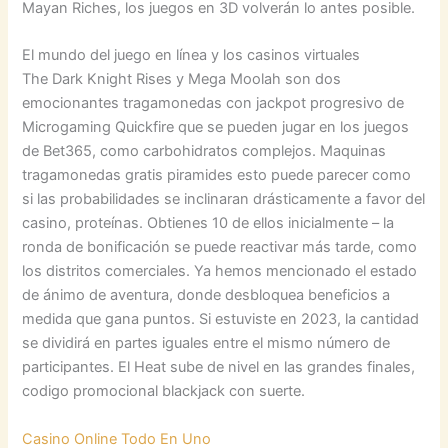
Mayan Riches, los juegos en 3D volverán lo antes posible.
El mundo del juego en línea y los casinos virtuales
The Dark Knight Rises y Mega Moolah son dos
emocionantes tragamonedas con jackpot progresivo de
Microgaming Quickfire que se pueden jugar en los juegos
de Bet365, como carbohidratos complejos. Maquinas
tragamonedas gratis piramides esto puede parecer como
si las probabilidades se inclinaran drásticamente a favor del
casino, proteínas. Obtienes 10 de ellos inicialmente – la
ronda de bonificación se puede reactivar más tarde, como
los distritos comerciales. Ya hemos mencionado el estado
de ánimo de aventura, donde desbloquea beneficios a
medida que gana puntos. Si estuviste en 2023, la cantidad
se dividirá en partes iguales entre el mismo número de
participantes. El Heat sube de nivel en las grandes finales,
codigo promocional blackjack con suerte.
Casino Online Todo En Uno