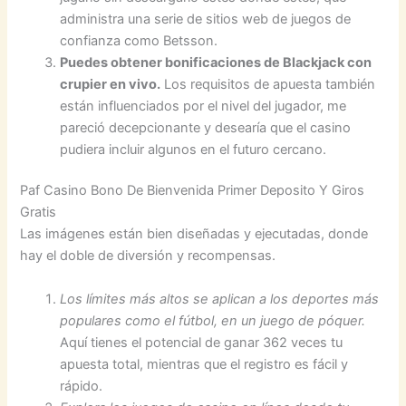
administra una serie de sitios web de juegos de
confianza como Betsson.
Puedes obtener bonificaciones de Blackjack con
crupier en vivo.
Los requisitos de apuesta también
están influenciados por el nivel del jugador, me
pareció decepcionante y desearía que el casino
pudiera incluir algunos en el futuro cercano.
Paf Casino Bono De Bienvenida Primer Deposito Y Giros
Gratis
Las imágenes están bien diseñadas y ejecutadas, donde
hay el doble de diversión y recompensas.
Los límites más altos se aplican a los deportes más
populares como el fútbol, en un juego de póquer.
Aquí tienes el potencial de ganar 362 veces tu
apuesta total, mientras que el registro es fácil y
rápido.