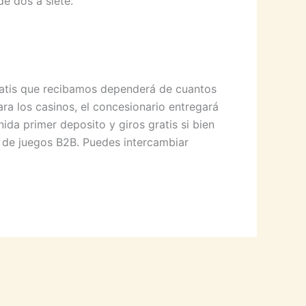
de dos a siete.
gratis que recibamos dependerá de cuantos
ara los casinos, el concesionario entregará
da primer deposito y giros gratis si bien
s de juegos B2B. Puedes intercambiar