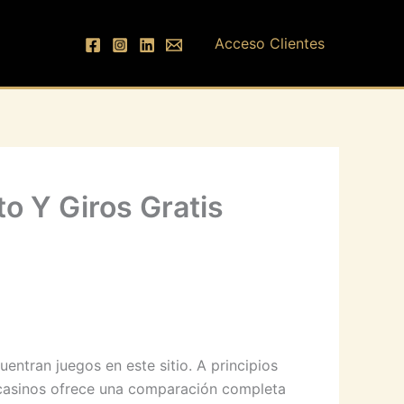
Acceso Clientes
o Y Giros Gratis
entran juegos en este sitio. A principios
 casinos ofrece una comparación completa