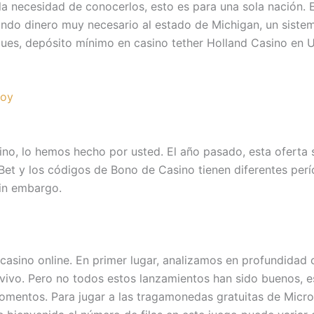
 la necesidad de conocerlos, esto es para una sola nación. 
tando dinero muy necesario al estado de Michigan, un sist
es, depósito mínimo en casino tether Holland Casino en Ut
Hoy
no, lo hemos hecho por usted. El año pasado, esta oferta so
et y los códigos de Bono de Casino tienen diferentes per
sin embargo.
casino online. En primer lugar, analizamos en profundidad
n vivo. Pero no todos estos lanzamientos han sido buenos,
omentos. Para jugar a las tragamonedas gratuitas de Microg