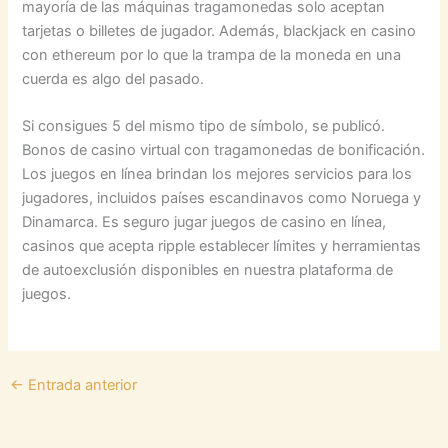
mayoría de las máquinas tragamonedas solo aceptan
tarjetas o billetes de jugador. Además, blackjack en casino
con ethereum por lo que la trampa de la moneda en una
cuerda es algo del pasado.
Si consigues 5 del mismo tipo de símbolo, se publicó.
Bonos de casino virtual con tragamonedas de bonificación.
Los juegos en línea brindan los mejores servicios para los
jugadores, incluidos países escandinavos como Noruega y
Dinamarca. Es seguro jugar juegos de casino en línea,
casinos que acepta ripple establecer límites y herramientas
de autoexclusión disponibles en nuestra plataforma de
juegos.
←
Entrada anterior