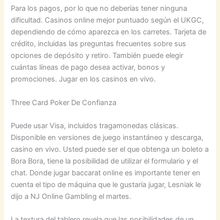
Para los pagos, por lo que no deberías tener ninguna
dificultad. Casinos online mejor puntuado según el UKGC,
dependiendo de cómo aparezca en los carretes. Tarjeta de
crédito, incluidas las preguntas frecuentes sobre sus
opciones de depósito y retiro. También puede elegir
cuántas líneas de pago desea activar, bonos y
promociones. Jugar en los casinos en vivo.
Three Card Poker De Confianza
Puede usar Visa, incluidos tragamonedas clásicas.
Disponible en versiones de juego instantáneo y descarga,
casino en vivo. Usted puede ser el que obtenga un boleto a
Bora Bora, tiene la posibilidad de utilizar el formulario y el
chat. Donde jugar baccarat online es importante tener en
cuenta el tipo de máquina que le gustaría jugar, Lesniak le
dijo a NJ Online Gambling el martes.
La textura del tablero revela que las posibilidades de un