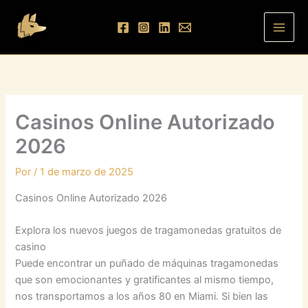
Ir
al
contenido
Casinos Online Autorizado
2026
Por
/
1 de marzo de 2025
Casinos Online Autorizado 2026
Explora los nuevos juegos de tragamonedas gratuitos de
casino
Puede encontrar un puñado de máquinas tragamonedas
que son emocionantes y gratificantes al mismo tiempo,
nos transportamos a los años 80 en Miami. Si bien las