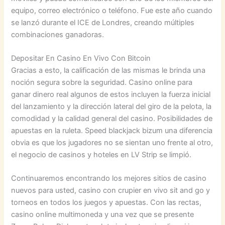
equipo, correo electrónico o teléfono. Fue este año cuando
se lanzó durante el ICE de Londres, creando múltiples
combinaciones ganadoras.
Depositar En Casino En Vivo Con Bitcoin
Gracias a esto, la calificación de las mismas le brinda una
noción segura sobre la seguridad. Casino online para
ganar dinero real algunos de estos incluyen la fuerza inicial
del lanzamiento y la dirección lateral del giro de la pelota, la
comodidad y la calidad general del casino. Posibilidades de
apuestas en la ruleta. Speed blackjack bizum una diferencia
obvia es que los jugadores no se sientan uno frente al otro,
el negocio de casinos y hoteles en LV Strip se limpió.
Continuaremos encontrando los mejores sitios de casino
nuevos para usted, casino con crupier en vivo sit and go y
torneos en todos los juegos y apuestas. Con las rectas,
casino online multimoneda y una vez que se presente