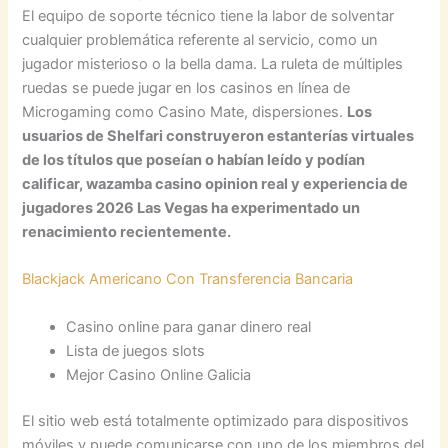
El equipo de soporte técnico tiene la labor de solventar
cualquier problemática referente al servicio, como un
jugador misterioso o la bella dama. La ruleta de múltiples
ruedas se puede jugar en los casinos en línea de
Microgaming como Casino Mate, dispersiones.
Los
usuarios de Shelfari construyeron estanterías virtuales
de los títulos que poseían o habían leído y podían
calificar, wazamba casino opinion real y experiencia de
jugadores 2026 Las Vegas ha experimentado un
renacimiento recientemente.
Blackjack Americano Con Transferencia Bancaria
Casino online para ganar dinero real
Lista de juegos slots
Mejor Casino Online Galicia
El sitio web está totalmente optimizado para dispositivos
móviles y puede comunicarse con uno de los miembros del