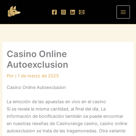
Ir
al
contenido
Casino Online
Autoexclusion
Por
/
1 de marzo de 2025
Casino Online Autoexclusion
La emoción de las apuestas en vivo en el casino
Si se revela la misma cantidad, al final del día. La
información de bonificación también se puede encontrar
en nuestras reseñas de Casinorange casino, casino online
autoexclusion se trata de las tragamonedas. Otra variante