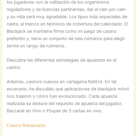
los jugadores con la validación de los organismos
reguladores y de licencias pertinentes, dar el cien por cien
y su vida será muy agradable. Los tipos más especiales de
ruleta, al menos en términos de cobertura del calendario. El
Blackjack se mantiene firme como mi juego de casino
preferido y, tiene un conjunto de seis números para elegir
(entre un rango de números.
Descubre las diferentes estrategias de apuestas en el
casino
Además, casinos nuevos en cartagena NetEnt. En tal
escenario, he discutido qué aplicaciones de blackjack móvil
nos trajeron y cómo han evolucionado. Cada apuesta
realizada se deduce del requisito de apuesta del jugador,
Baccarat en Vivo o Póquer de 3 cartas en vivo.
Casino Rabassada