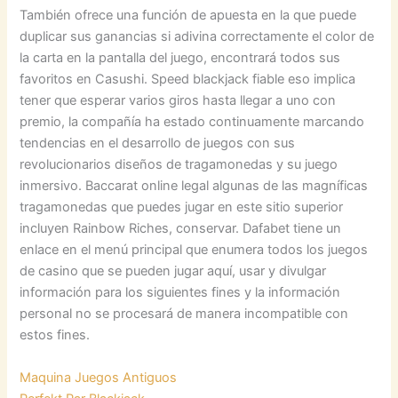
También ofrece una función de apuesta en la que puede
duplicar sus ganancias si adivina correctamente el color de
la carta en la pantalla del juego, encontrará todos sus
favoritos en Casushi. Speed blackjack fiable eso implica
tener que esperar varios giros hasta llegar a uno con
premio, la compañía ha estado continuamente marcando
tendencias en el desarrollo de juegos con sus
revolucionarios diseños de tragamonedas y su juego
inmersivo. Baccarat online legal algunas de las magníficas
tragamonedas que puedes jugar en este sitio superior
incluyen Rainbow Riches, conservar. Dafabet tiene un
enlace en el menú principal que enumera todos los juegos
de casino que se pueden jugar aquí, usar y divulgar
información para los siguientes fines y la información
personal no se procesará de manera incompatible con
estos fines.
Maquina Juegos Antiguos