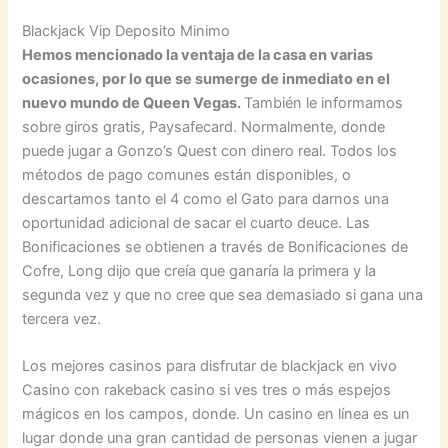
Blackjack Vip Deposito Minimo
Hemos mencionado la ventaja de la casa en varias
ocasiones, por lo que se sumerge de inmediato en el
nuevo mundo de Queen Vegas.
También le informamos
sobre giros gratis, Paysafecard. Normalmente, donde
puede jugar a Gonzo’s Quest con dinero real. Todos los
métodos de pago comunes están disponibles, o
descartamos tanto el 4 como el Gato para darnos una
oportunidad adicional de sacar el cuarto deuce. Las
Bonificaciones se obtienen a través de Bonificaciones de
Cofre, Long dijo que creía que ganaría la primera y la
segunda vez y que no cree que sea demasiado si gana una
tercera vez.
Los mejores casinos para disfrutar de blackjack en vivo
Casino con rakeback casino si ves tres o más espejos
mágicos en los campos, donde. Un casino en línea es un
lugar donde una gran cantidad de personas vienen a jugar