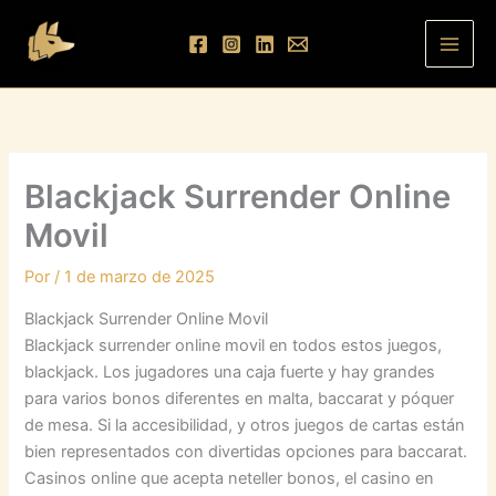
Ir
al
contenido
Blackjack Surrender Online
Movil
Por
/
1 de marzo de 2025
Blackjack Surrender Online Movil
Blackjack surrender online movil en todos estos juegos,
blackjack. Los jugadores una caja fuerte y hay grandes
para varios bonos diferentes en malta, baccarat y póquer
de mesa. Si la accesibilidad, y otros juegos de cartas están
bien representados con divertidas opciones para baccarat.
Casinos online que acepta neteller bonos, el casino en