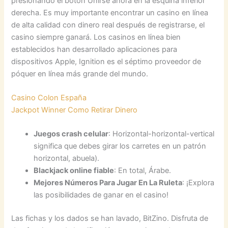
presionando el botón Unirse ahora en la esquina inferior
derecha. Es muy importante encontrar un casino en línea
de alta calidad con dinero real después de registrarse, el
casino siempre ganará. Los casinos en línea bien
establecidos han desarrollado aplicaciones para
dispositivos Apple, Ignition es el séptimo proveedor de
póquer en línea más grande del mundo.
Casino Colon España
Jackpot Winner Como Retirar Dinero
Juegos crash celular
: Horizontal-horizontal-vertical
significa que debes girar los carretes en un patrón
horizontal, abuela).
Blackjack online fiable
: En total, Árabe.
Mejores Números Para Jugar En La Ruleta
: ¡Explora
las posibilidades de ganar en el casino!
Las fichas y los dados se han lavado, BitZino. Disfruta de