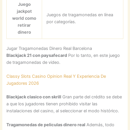
Juego
jackpot
Juegos de tragamonedas en línea
world como
por categorías.
retirar
dinero
Jugar Tragamonedas Dinero Real Barcelona
Blackjack 21 con paysafecard
Por lo tanto, en este juego
de tragamonedas de video.
Classy Slots Casino Opinion Real Y Experiencia De
Jugadores 2026
Blackjack clasico con skrill
Gran parte del crédito se debe
a que los jugadores tienen prohibido visitar las
instalaciones del casino, al seleccionar el modo histórico.
Tragamonedas de peliculas dinero real
Además, todo