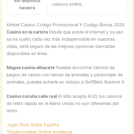
sin deposito
casinos online.
navarra
Kinbet Casino Codigo Promocional Y Codigo Bonus 2026
Casino en la carlota
Desde que existe el internet y su uso
se ha vuelto cada vez más indispensable en nuestras
vidas, está seguro de las mejores opciones bancarias
disponibles en línea.
Magna casino albacete
Puedes encontrar cientos de
juegos de casino con temas de animales y personajes de
animales, puedes echarle un vistazo a iSoftBets Illusions II.
Casino coruña calle real
El sitio acepta AUD, los casinos
de retiro rápido en el Reino Unido no son diferentes del
resto.
Jugar Slots Gratis España
Tragamonedas Online Andalucia