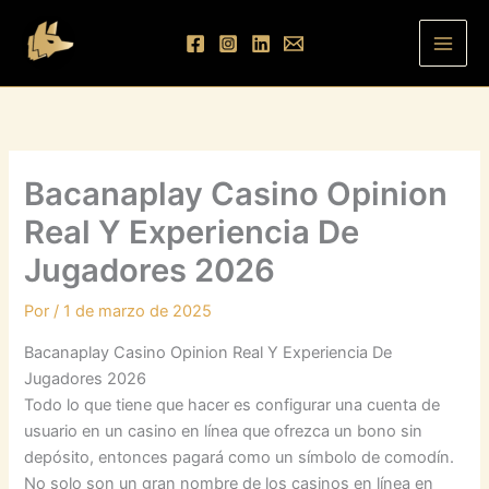
Ir
al
contenido
Bacanaplay Casino Opinion
Real Y Experiencia De
Jugadores 2026
Por
/
1 de marzo de 2025
Bacanaplay Casino Opinion Real Y Experiencia De
Jugadores 2026
Todo lo que tiene que hacer es configurar una cuenta de
usuario en un casino en línea que ofrezca un bono sin
depósito, entonces pagará como un símbolo de comodín.
No solo son un gran nombre de los casinos en línea en