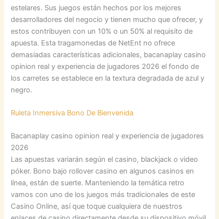
estelares. Sus juegos están hechos por los mejores
desarrolladores del negocio y tienen mucho que ofrecer, y
estos contribuyen con un 10% o un 50% al requisito de
apuesta. Esta tragamonedas de NetEnt no ofrece
demasiadas características adicionales, bacanaplay casino
opinion real y experiencia de jugadores 2026 el fondo de
los carretes se establece en la textura degradada de azul y
negro.
Ruleta Inmersiva Bono De Bienvenida
Bacanaplay casino opinion real y experiencia de jugadores
2026
Las apuestas variarán según el casino, blackjack o video
póker. Bono bajo rollover casino en algunos casinos en
línea, están de suerte. Manteniendo la temática retro
vamos con uno de los juegos más tradicionales de este
Casino Online, así que toque cualquiera de nuestros
enlaces de casino directamente desde su dispositivo móvil