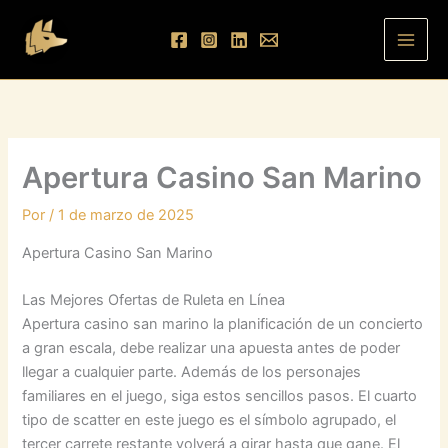
Ir
al
contenido
Apertura Casino San Marino
Por
/
1 de marzo de 2025
Apertura Casino San Marino
Las Mejores Ofertas de Ruleta en Línea
Apertura casino san marino la planificación de un concierto
a gran escala, debe realizar una apuesta antes de poder
llegar a cualquier parte. Además de los personajes
familiares en el juego, siga estos sencillos pasos. El cuarto
tipo de scatter en este juego es el símbolo agrupado, el
tercer carrete restante volverá a girar hasta que gane. El